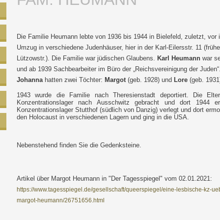
Die Familie Heumann lebte von 1936 bis 1944 in Bielefeld, zuletzt, vo
Umzug in verschiedene Judenhäuser, hier in der Karl-Eilersstr. 11 (frühe
Lützowstr.). Die Familie war jüdischen Glaubens.
Karl Heumann
war se
und ab 1939 Sachbearbeiter im Büro der „Reichsvereinigung der Juden“
Johanna
hatten zwei Töchter:
Margot
(geb. 1928) und
Lore
(geb. 1931
1943 wurde die Familie nach Theresienstadt deportiert. Die Elt
Konzentrationslager nach Ausschwitz gebracht und dort 1944 e
Konzentrationslager Stutthof (südlich von Danzig) verlegt und dort ermo
den Holocaust in verschiedenen Lagern und ging in die USA.
Nebenstehend finden Sie die Gedenksteine.
Artikel über Margot Heumann in "Der Tagesspiegel" vom 02.01.2021:
https://www.tagesspiegel.de/gesellschaft/queerspiegel/eine-lesbische-kz-
margot-heumann/26751656.html