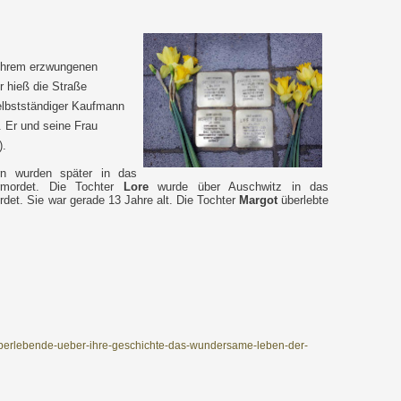
r ihrem erzwungenen
r hieß die Straße
lbstständiger Kaufmann
. Er und seine Frau
).
ern wurden später in das
rmordet. Die Tochter
Lore
wurde über Auschwitz in das
rdet. Sie war gerade 13 Jahre alt. Die Tochter
Margot
überlebte
ueberlebende-ueber-ihre-geschichte-das-wundersame-leben-der-